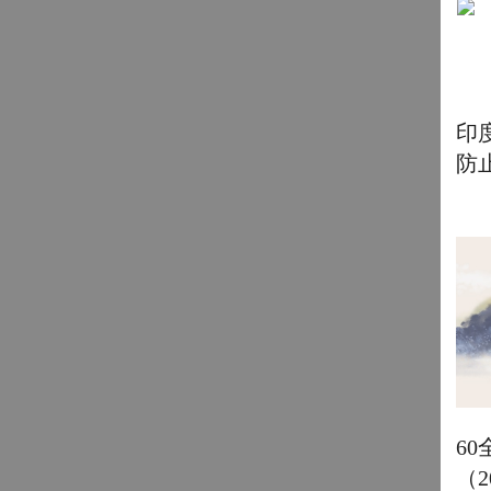
印
防
6
（2