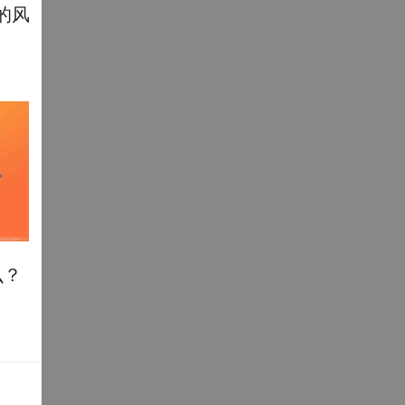
的风
么？