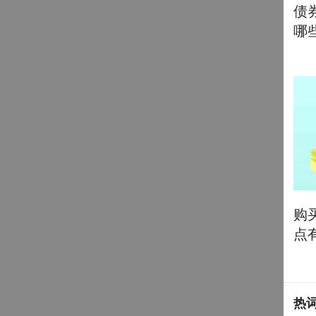
债
哪
购
点
热