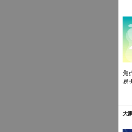
焦
易折
大