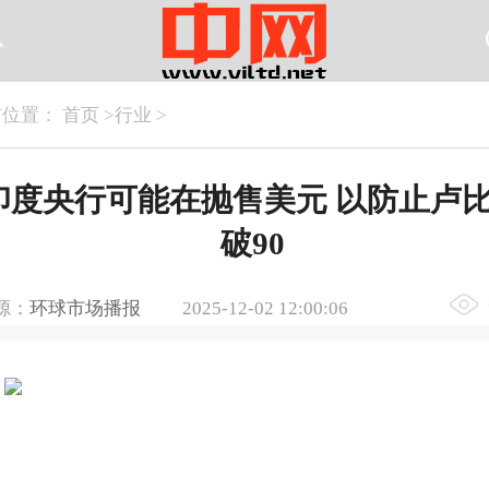
前位置：
首页
>
行业
>
印度央行可能在抛售美元 以防止卢
破90
源：
环球市场播报
2025-12-02 12:00:06