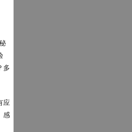
董秘
验
？多
有应
。感