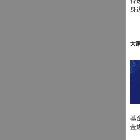
奋
身
大
基
金