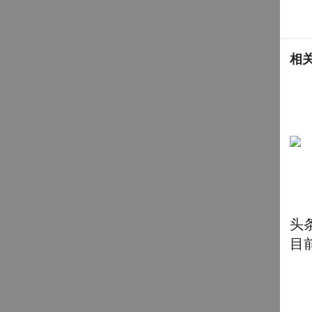
相
头
目