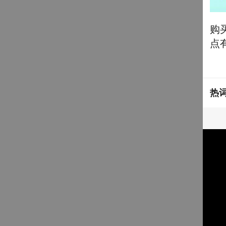
购
点
热