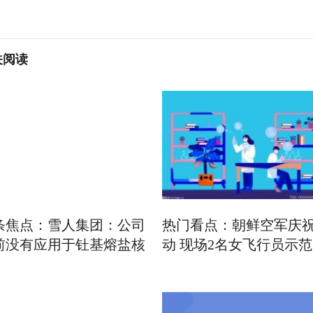
关阅读
条焦点：雪人集团：公司
热门看点：朝鲜空军庆
前没有应用于钍基熔盐核
动 现场2名女飞行员示范