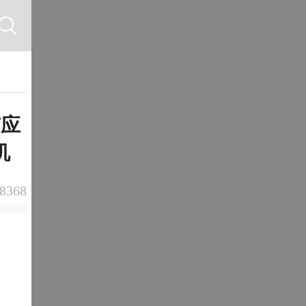
有应
机
8368