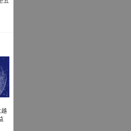
密五
大越
益