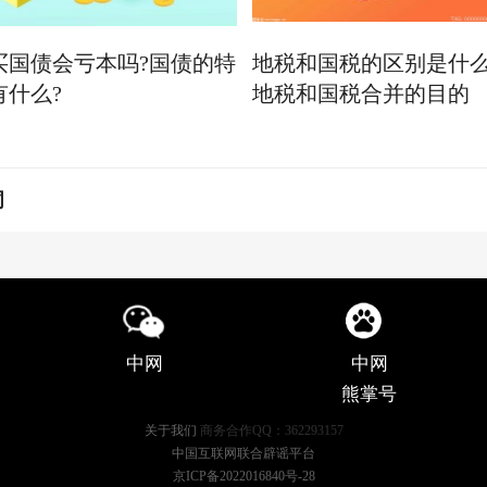
买国债会亏本吗?国债的特
地税和国税的区别是什
有什么?
地税和国税合并的目的
词
中网
中网
熊掌号
关于我们
商务合作QQ：362293157
中国互联网联合辟谣平台
京ICP备2022016840号-28