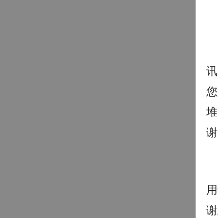
讯
您
堆
谢
用
谢