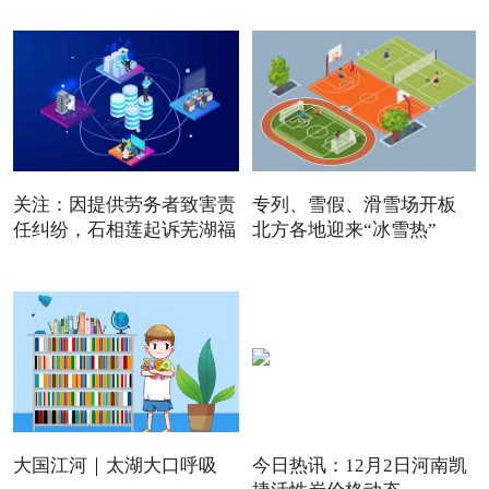
关注：因提供劳务者致害责
专列、雪假、滑雪场开板
任纠纷，石相莲起诉芜湖福
北方各地迎来“冰雪热”
大国江河｜太湖大口呼吸
今日热讯：12月2日河南凯