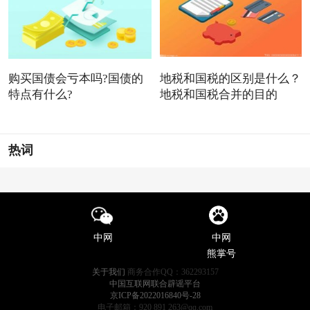
购买国债会亏本吗?国债的
地税和国税的区别是什么？
特点有什么?
地税和国税合并的目的
热词
中网
中网
熊掌号
关于我们
商务合作QQ：362293157
中国互联网联合辟谣平台
京ICP备2022016840号-28
电子邮箱：920 891 263@qq.com